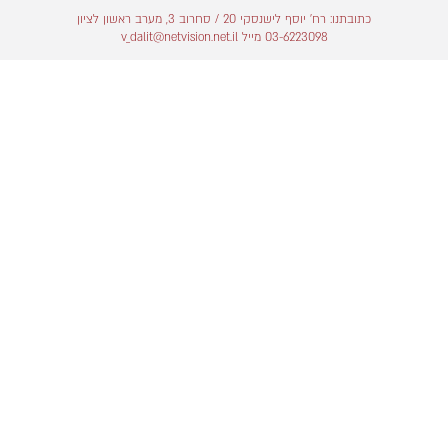
כתובתנו: רח׳ יוסף לישנסקי 20 / סחרוב 3, מערב ראשון לציון
03-6223098 מייל v_dalit@netvision.net.il
כב קל
נהג שינוע
מכירות אולם תצו
כב כבד
נציג מסירות
מכירות טרייד אין
מ"ה
מחסנאי חלפים
ניהול אולם תצוגה
ידת
פקיד תביעות
תיאום פגישות
מנהל מחסן חלפים
מכירות שטח מסח
י קנייה
נהג ג' מעל 15 טון
מכירות שטח משא
דה
איש קליימים
מכירות שטח ליסי
ך
מתאמת שירות
ניהול מכירות רכב
ז שירות
פקידת אולם תצוגה
בכירים עולם הרכ