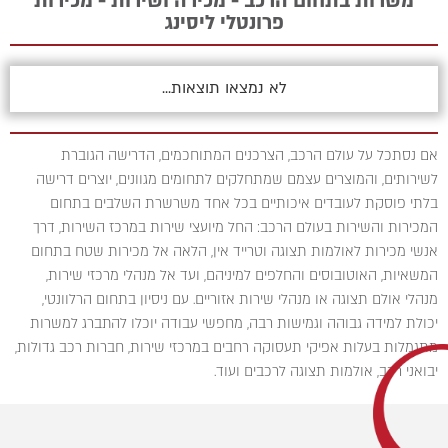
משרות בתחום הרכב - מכירה ושירות - מכירות
פרונטלי ליסינג
לא נמצאו תוצאות...
אם נסתכל על עולם הרכב, הצרכנים המתוחכמים, הדרישה הגוברת
לשירותים, והמוצרים עצמם שמתחלקים לתחומים מגוונים, יוצרים דרישה
בלתי פוסקת לעובדים איכותיים בכל אחד משרשרת השלבים בתחום
המכירות והשירות בעולם הרכב: החל מיועצי שירות במרכז השירות, דרך
אנשי מכירות לאולמות תצוגה וטרייד אין, הלאה אל מכירות שטח בתחום
המשאיות, האוטובוסים והחלפים למיניהם, ועד אל מנהלי מרכזי שירות,
מנהלי אולם תצוגה או מנהלי שירות אזוריים. עם ניסיון בתחום הרלוונטי,
יכולת למידה גבוהה וגמישות רבה, מחפשי עבודה יוכלו להתברג למשרות
מתגמלות בעלות אפיקי תעסוקה רחבים במרכזי שירות, חברות רכב גדולות,
יבואני רכב, אולמות תצוגה לרכבים ועוד.