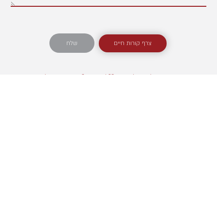
צרף קורות חיים
שלח
כתובתנו: רח׳ יוסף לישנסקי 20 / סחרוב 3, מערב ראשון לציון
03-6223098 מייל v_dalit@netvision.net.il
כב קל
נהג שינוע
מכירות אולם תצו
כב כבד
נציג מסירות
מכירות טרייד אין
מ"ה
מחסנאי חלפים
ניהול אולם תצוגה
ידת
פקיד תביעות
תיאום פגישות
מנהל מחסן חלפים
מכירות שטח מסח
י קנייה
נהג ג' מעל 15 טון
מכירות שטח משא
דה
איש קליימים
מכירות שטח ליסי